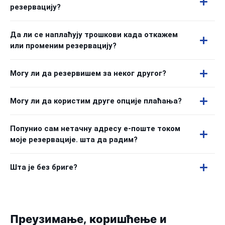
резервацију?
Да ли се наплаћују трошкови када откажем
или променим резервацију?
Могу ли да резервишем за неког другог?
Могу ли да користим друге опције плаћања?
Попунио сам нетачну адресу е-поште током
моје резервације. шта да радим?
Шта је без бриге?
Преузимање, коришћење и