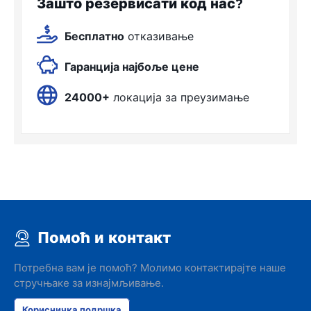
Зашто резервисати код нас?
Бесплатно
отказивање
Гаранција најбоље цене
24000+
локација за преузимање
Помоћ и контакт
Потребна вам је помоћ? Молимо контактирајте наше
стручњаке за изнајмљивање.
Корисничка подршка