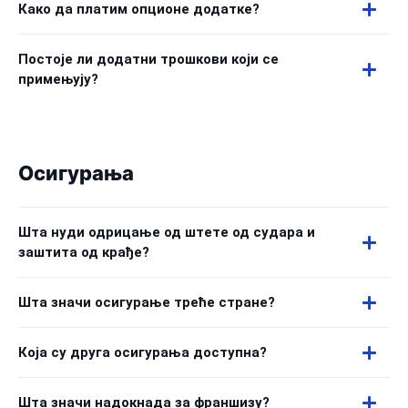
Како да платим опционе додатке?
Постоје ли додатни трошкови који се
примењују?
Осигурања
Шта нуди одрицање од штете од судара и
заштита од крађе?
Шта значи осигурање треће стране?
Која су друга осигурања доступна?
Шта значи надокнада за франшизу?