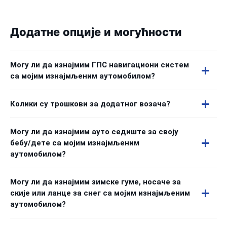
Додатне опције и могућности
Могу ли да изнајмим ГПС навигациони систем
са мојим изнајмљеним аутомобилом?
Колики су трошкови за додатног возача?
Могу ли да изнајмим ауто седиште за своју
бебу/дете са мојим изнајмљеним
аутомобилом?
Могу ли да изнајмим зимске гуме, носаче за
скије или ланце за снег са мојим изнајмљеним
аутомобилом?