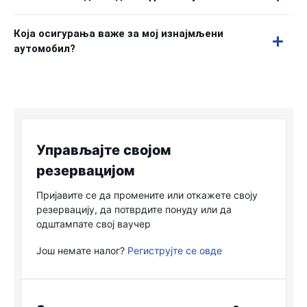
Која осигурања важе за мој изнајмљени
аутомобил?
Управљајте својом
резервацијом
Пријавите се да промените или откажете своју
резервацију, да потврдите понуду или да
одштампате свој ваучер
Још немате налог?
Региструјте се овде