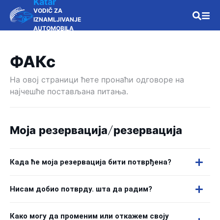
Katar
VODIČ ZA
IZNAMLJIVANJE
AUTOMOBILA
ФАКс
На овој страници ћете пронаћи одговоре на
најчешће постављана питања.
Моја резервација/резервација
Када ће моја резервација бити потврђена?
Нисам добио потврду. шта да радим?
Како могу да променим или откажем своју