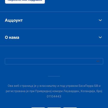
Аццоунт
О нама
Ова веб страница је у власништву и под управом ЕасиТерра БВ и
регистрована је при Привредној комори Леуварден, Холандија, број
01104443