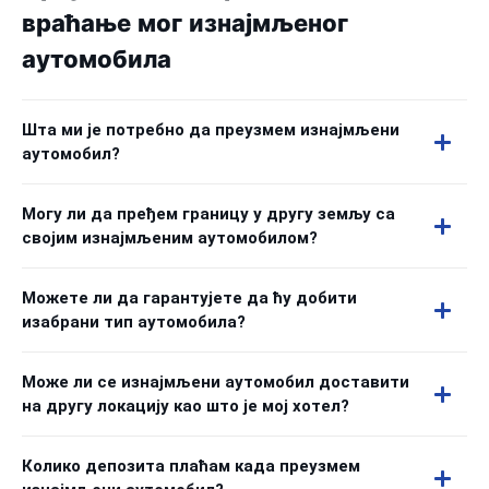
враћање мог изнајмљеног
аутомобила
Шта ми је потребно да преузмем изнајмљени
аутомобил?
Могу ли да пређем границу у другу земљу са
својим изнајмљеним аутомобилом?
Можете ли да гарантујете да ћу добити
изабрани тип аутомобила?
Може ли се изнајмљени аутомобил доставити
на другу локацију као што је мој хотел?
Колико депозита плаћам када преузмем