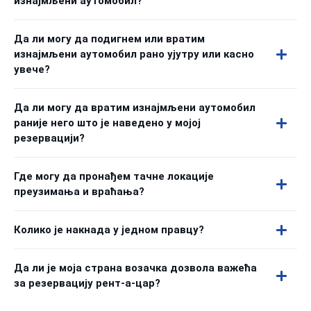
изнајмљени аутомобил?
Да ли могу да подигнем или вратим
изнајмљени аутомобил рано ујутру или касно
увече?
Да ли могу да вратим изнајмљени аутомобил
раније него што је наведено у мојој
резервацији?
Где могу да пронађем тачне локације
преузимања и враћања?
Колико је накнада у једном правцу?
Да ли је моја страна возачка дозвола важећа
за резервацију рент-а-цар?