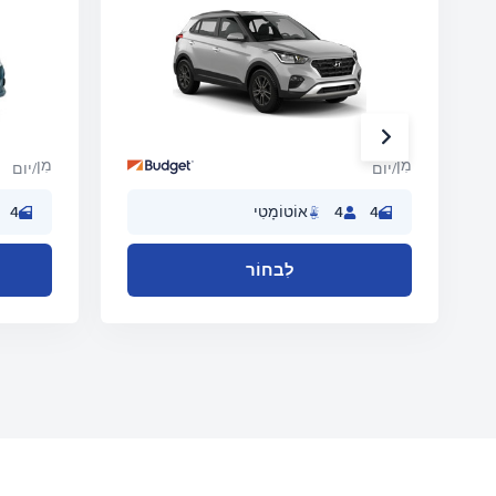
מִן
מִן
/יום
/יום
4
4
אוֹטוֹמָטִי
4
לִבחוֹר