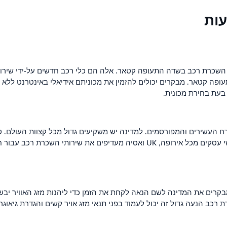
עות
השכרת רכב בשדה התעופה קטאר. אלה הם כלי רכב חדשים על-ידי שירות 
פה קטאר. מבקרים יכולים להזמין את מכוניתם אידיאלי באינטרנט ללא 
בעת בחירת מכונית.
ן העושר של העולם על ידי פורבס ב-2010, קטאר מארח העשירים והמפורסמים. למדינה יש משקיעים גד
מעדיף את זה כיעד למפגש האישי שלהם. בנמל התעופה קטאר, אנשי עסקים מכל אירופה,
קרים את המדינה לשם הנאה לקחת את הזמן כדי ליהנות מזג האוויר יבש ת
רכב הנעה גדול זה יכול לעמוד בפני תנאי מזג אויר קשים והגדרת גיאו