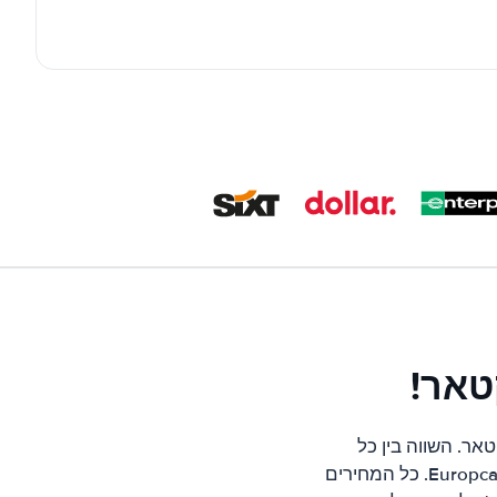
טאר!
ר. השווה בין כל
החברות המובילות בקטאר כגון; Hertz, Avis, Alamo, Thrifty, Sixt, Europcar, Budget ו-Europcar. כל המחירים