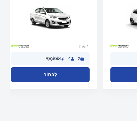
מִן
/יום
2
4
אוֹטוֹמָטִי
לִבחוֹר