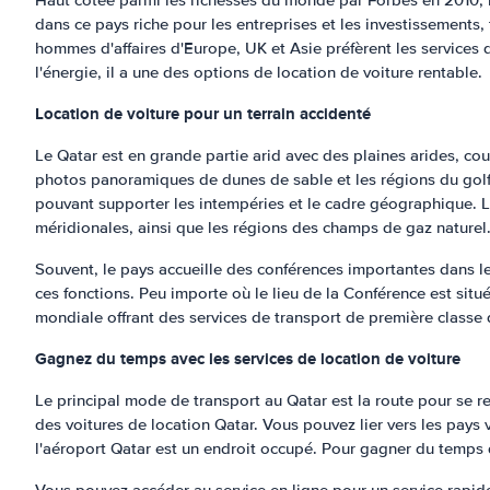
Haut cotée parmi les richesses du monde par Forbes en 2010, l
dans ce pays riche pour les entreprises et les investissements
hommes d'affaires d'Europe, UK et Asie préfèrent les services 
l'énergie, il a une des options de location de voiture rentable.
Location de voiture pour un terrain accidenté
Le Qatar est en grande partie arid avec des plaines arides, cou
photos panoramiques de dunes de sable et les régions du golfe 
pouvant supporter les intempéries et le cadre géographique. Le 
méridionales, ainsi que les régions des champs de gaz naturel
Souvent, le pays accueille des conférences importantes dans l
ces fonctions. Peu importe où le lieu de la Conférence est situ
mondiale offrant des services de transport de première classe d
Gagnez du temps avec les services de location de voiture
Le principal mode de transport au Qatar est la route pour se re
des voitures de location Qatar. Vous pouvez lier vers les pays 
l'aéroport Qatar est un endroit occupé. Pour gagner du temps da