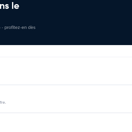
ns le
 - profitez-en dès
fre.