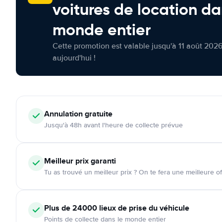
voitures de location da
monde entier
Cette promotion est valable jusqu'à 11 août 2026
aujourd'hui !
Annulation
gratuite
Jusqu'à 48h avant l'heure de collecte prévue
Meilleur prix garanti
Tu as trouvé un meilleur prix ? On te fera une meilleure of
Plus de 24000
lieux de prise du véhicule
Points de collecte dans le monde entier