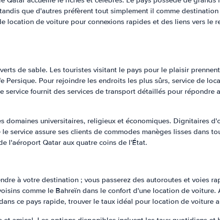
e Qatar accueille le riches et célèbres. Le pays possède de grands 
, tandis que d'autres préfèrent tout simplement il comme destination
de location de voiture pour connexions rapides et des liens vers le
verts de sable. Les touristes visitant le pays pour le plaisir prenne
Persique. Pour rejoindre les endroits les plus sûrs, service de loca
service fournit des services de transport détaillés pour répondre au
.
es domaines universitaires, religieux et économiques. Dignitaires d
é le service assure ses clients de commodes manèges lisses dans tout
e l'aéroport Qatar aux quatre coins de l'État.
ndre à votre destination ; vous passerez des autoroutes et voies rap
voisins comme le Bahreïn dans le confort d'une location de voiture. A
ns ce pays rapide, trouver le taux idéal pour location de voiture abo