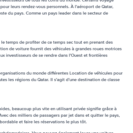
investisseurs de tous les coins du monde. Certains voyage
 pour leurs rendez-vous personnels. À l'aéroport de Qatar,
 reste du pays. Comme un pays leader dans le secteur de
nt le temps de profiter de ce temps sec tout en prenant des
tion de voiture fournit des véhicules à grandes roues motrices
x investisseurs de se rendre dans l'Ouest et frontières
'organisations du monde différentes Location de véhicules pour
es les régions du Qatar. Il s'agit d'une destination de classe
ides, beaucoup plus vite en utilisant privée signifie grâce à
vec des milliers de passagers par jet dans et quitter le pays,
rdable et faire les réservations le plus tôt.