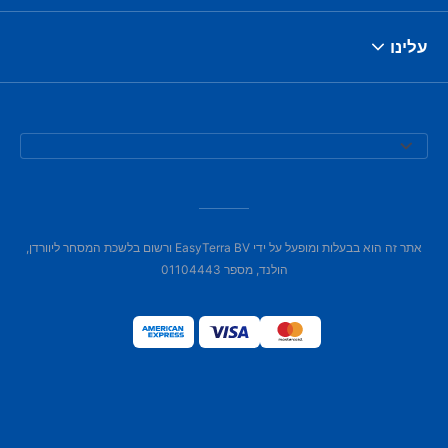
עלינו
אתר זה הוא בבעלות ומופעל על ידי EasyTerra BV ורשום בלשכת המסחר ליוורדן,
הולנד, מספר 01104443