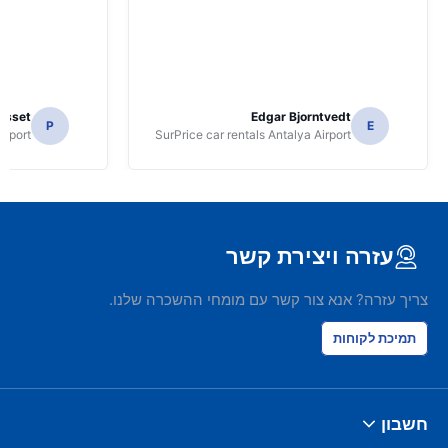
osset
Edgar Bjorntvedt
P
E
irport
SurPrice car rentals Antalya Airport
עזרה ויצירת קשר
צריך עזרה? אנא צור קשר עם מומחי ההשכרה שלנו.
תמיכת לקוחות
חשבון