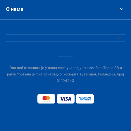
О нама
Ова веб страница је у власништву и под управом ЕасиТерра БВ и
регистрована је при Привредној комори Леуварден, Холандија, број
01104443