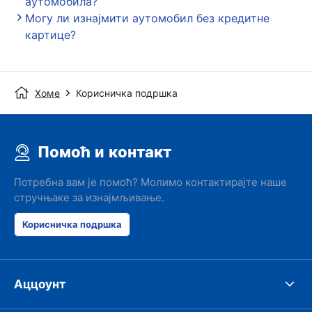
аутомобила?
Могу ли изнајмити аутомобил без кредитне
картице?
Хоме
Корисничка подршка
Помоћ и контакт
Потребна вам је помоћ? Молимо контактирајте наше
стручњаке за изнајмљивање.
Корисничка подршка
Аццоунт