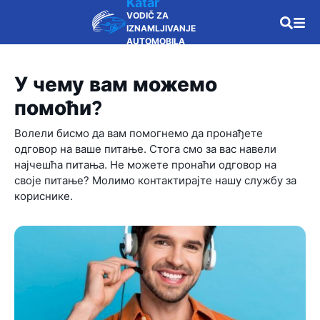
Katar
VODIČ ZA
IZNAMLJIVANJE
AUTOMOBILA
У чему вам можемо
помоћи?
Волели бисмо да вам помогнемо да пронађете
одговор на ваше питање. Стога смо за вас навели
најчешћа питања. Не можете пронаћи одговор на
своје питање? Молимо контактирајте нашу службу за
кориснике.