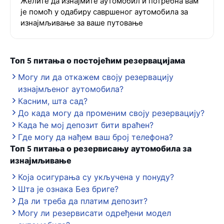
Желите да изнајмите аутомобил и потребна вам
је помоћ у одабиру савршеног аутомобила за
изнајмљивање за ваше путовање
Топ 5 питања о постојећим резервацијама
Могу ли да откажем своју резервацију
изнајмљеног аутомобила?
Касним, шта сад?
До када могу да променим своју резервацију?
Када ће мој депозит бити враћен?
Где могу да нађем ваш број телефона?
Топ 5 питања о резервисању аутомобила за
изнајмљивање
Која осигурања су укључена у понуду?
Шта је ознака Без бриге?
Да ли треба да платим депозит?
Могу ли резервисати одређени модел