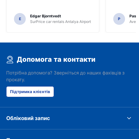
Edgar Bjorntvedt
Pasc
E
P
SurPrice car rentals Antalya Airport
Avec 
Допомога та контакти
Потрібна допомога? Зверніться до наших фахівців з
прокату.
Підтримка клієнтів
Обліковий запис