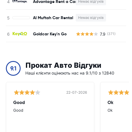
Advantage Rent a Car
Немає відгуків
Al Muftah Car Rental
Немає відгуків
Goldcar Key'n Go
7.9
(371)
Прокат Авто Відгуки
9.1
Наші клієнти оцінюють нас на 9.1/10 з 12840
22-07-2026
Good
Ok
Good
Ok