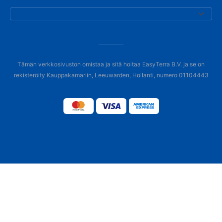
Tämän verkkosivuston omistaa ja sitä hoitaa EasyTerra B.V. ja se on
rekisteröity Kauppakamariin, Leeuwarden, Hollanti, numero 01104443