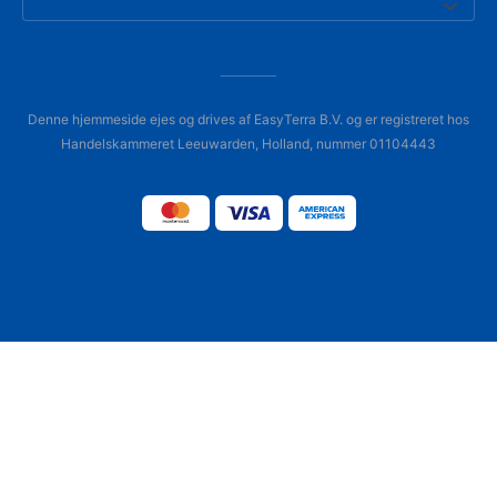
Denne hjemmeside ejes og drives af EasyTerra B.V. og er registreret hos
Handelskammeret Leeuwarden, Holland, nummer 01104443